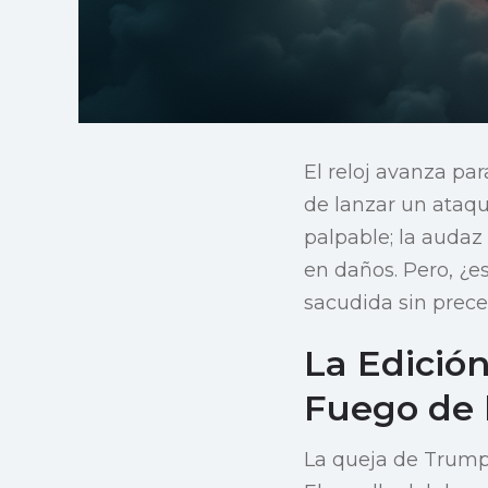
El reloj avanza pa
de lanzar un ataqu
palpable; la audaz
en daños. Pero, ¿e
sacudida sin prec
La Edición
Fuego de l
La queja de Trump