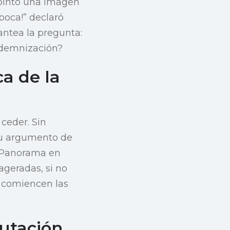
 pintó una imagen
boca!” declaró
antea la pregunta:
ndemnización?
ca de la
 ceder. Sin
 su argumento de
e Panorama en
geradas, si no
e comiencen las
utación