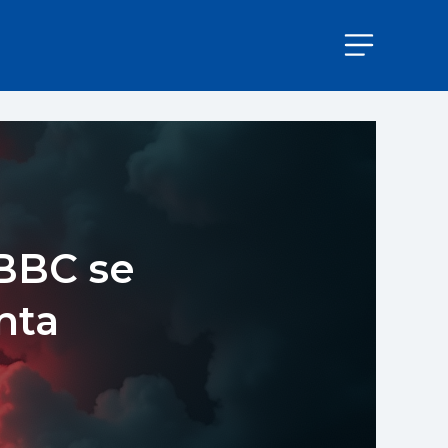
 BBC se
nta