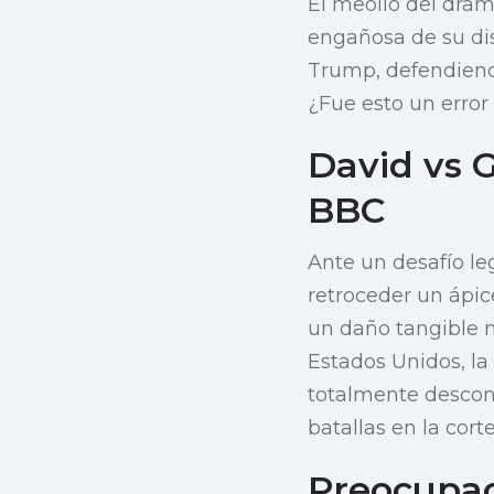
El meollo del dra
engañosa de su dis
Trump, defendiendo
¿Fue esto un erro
David vs G
BBC
Ante un desafío le
retroceder un ápic
un daño tangible 
Estados Unidos, l
totalmente descon
batallas en la cor
Preocupac