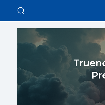
Trueno
Pr