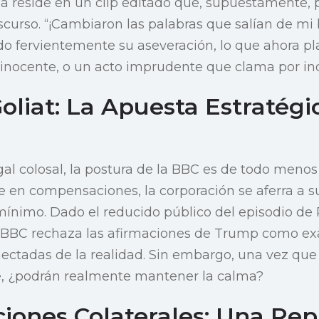
ma reside en un clip editado que, supuestamente,
curso. “¡Cambiaron las palabras que salían de mi 
 fervientemente su aseveración, lo que ahora pl
r inocente, o un acto imprudente que clama por i
oliat: La Apuesta Estratégi
gal colosal, la postura de la BBC es de todo menos
e en compensaciones, la corporación se aferra a
mínimo. Dado el reducido público del episodio d
a BBC rechaza las afirmaciones de Trump como exa
ectadas de la realidad. Sin embargo, una vez qu
te, ¿podrán realmente mantener la calma?
iones Colaterales: Una Rep