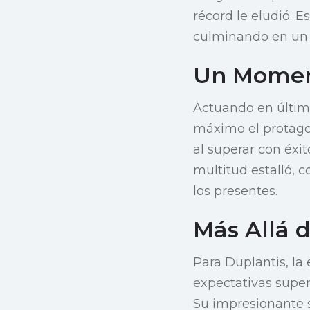
récord le eludió. E
culminando en un 
Un Moment
Actuando en último
máximo el protagon
al superar con éxit
multitud estalló, 
los presentes.
Más Allá d
Para Duplantis, la
expectativas super
Su impresionante s