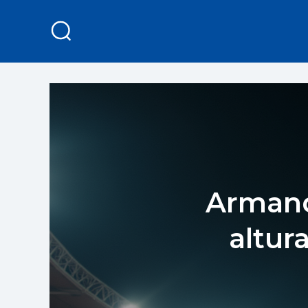
Armand
altur