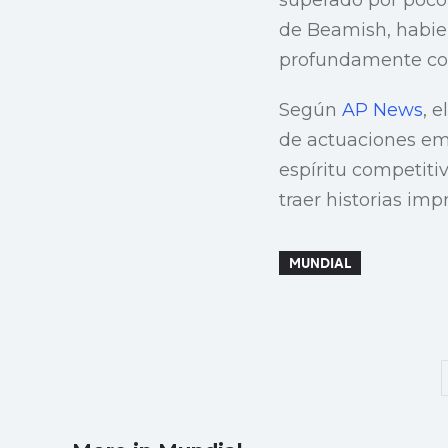
de Beamish, habien
profundamente con 
Según
AP News
, 
de actuaciones em
espíritu competiti
traer historias imp
MUNDIAL