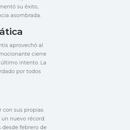
imentó su éxito,
ncia asombrada.
ática
ntis aprovechó al
emocionante cierre
 último intento. La
ordado por todos
r con sus propias
 un nuevo récord.
s desde febrero de