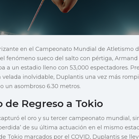
trizante en el Campeonato Mundial de Atletismo d
 el fenómeno sueco del salto con pértiga, Arman
ba a un estadio lleno con 53,000 espectadores. Pr
 velada inolvidable, Duplantis una vez más rompi
o un asombroso 6.30 metros.
o de Regreso a Tokio
capturó el oro y su tercer campeonato mundial, s
 perdida’ de su última actuación en el mismo estad
e Tokio marcados por el COVID, Duplantis se llevó 