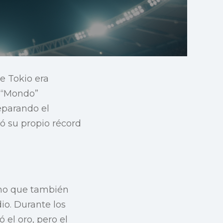
e Tokio era
d “Mondo”
eparando el
ó su propio récord
ino que también
io. Durante los
el oro, pero el