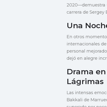
2020—demuestra un
carrera de Sergey 
Una Noche
En otros momentos 
internacionales de
personal mejorado 
dejó en alegre incr
Drama en l
Lágrimas
Las intensas emoci
Bakkali de Marrueco
superado por poco 