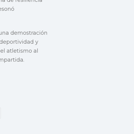
resonó
 una demostración
deportividad y
el atletismo al
ompartida.