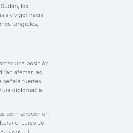
 Sudán, los
is y vigor hacia
iones tangibles,
tomar una posición
rían afectar las
a señala fuertes
utura diplomacia
adas permanecen en
erar el curso del
s pasos, el