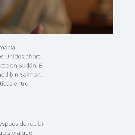
omacia
os Unidos ahora
cto en Sudán. El
med bin Salman,
icas entre
después de recibir
quisiera que