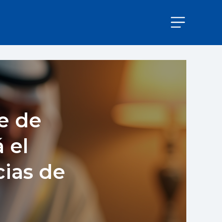
e de
 el
cias de