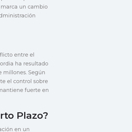
ón marca un cambio
administración
icto entre el
cordia ha resultado
e millones. Según
e el control sobre
 mantiene fuerte en
rto Plazo?
ación en un