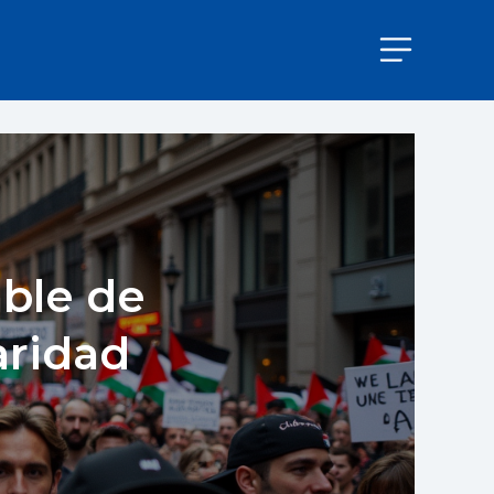
able de
daridad